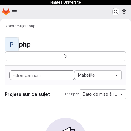
Nantes Université
Page d'accueil
Passer au contenu principal
M
Explorer
Sujets
php
php
P
Makefile
Projets sur ce sujet
Date de mise à jour
Trier par: