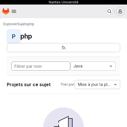
Nantes Université
Page d'accueil
Passer au contenu principal
M
Explorer
Sujets
php
php
P
Java
Projets sur ce sujet
Mise à jour la plus ancien
Trier par: