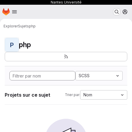
Nantes Université
Page d'accueil
Passer au contenu principal
M
Explorer
Sujets
php
php
P
SCSS
Projets sur ce sujet
Nom
Trier par: