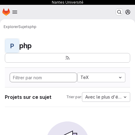
Nantes Université
Page d'accueil
Passer au contenu principal
M
Explorer
Sujets
php
php
P
TeX
Projets sur ce sujet
Avec le plus d'étoiles
Trier par: