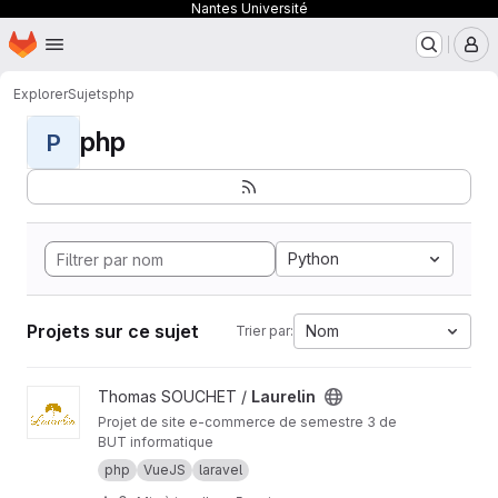
Nantes Université
Page d'accueil
Passer au contenu principal
M
Explorer
Sujets
php
php
P
Python
Projets sur ce sujet
Nom
Trier par:
Afficher le projet Laurelin
Thomas SOUCHET /
Laurelin
Projet de site e-commerce de semestre 3 de
BUT informatique
php
VueJS
laravel