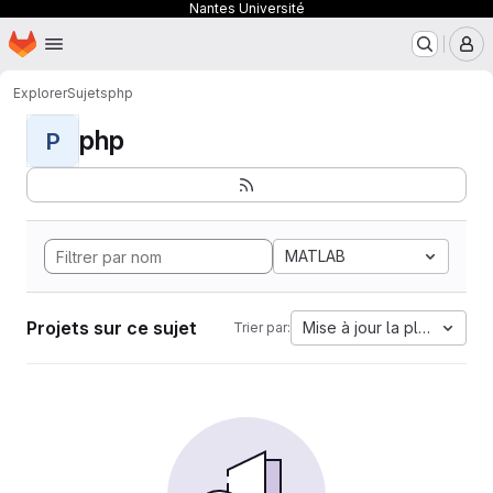
Nantes Université
Page d'accueil
Passer au contenu principal
M
Explorer
Sujets
php
php
P
MATLAB
Projets sur ce sujet
Mise à jour la plus ancien
Trier par: