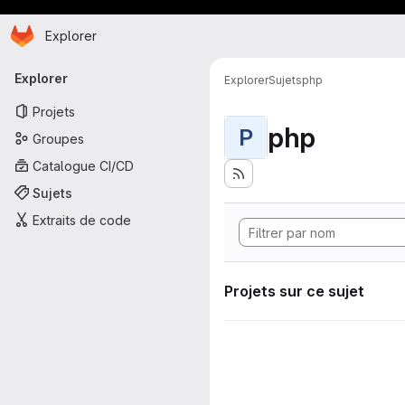
Page d'accueil
Passer au contenu principal
Explorer
Navigation principale
Explorer
Explorer
Sujets
php
Projets
php
P
Groupes
Catalogue CI/CD
Sujets
Extraits de code
Projets sur ce sujet