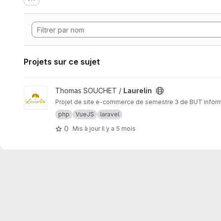
Projets sur ce sujet
Afficher le projet Laurelin
Thomas SOUCHET /
Laurelin
Projet de site e-commerce de semestr
php
VueJS
laravel
0
Mis à jour
Il y a 5 mois