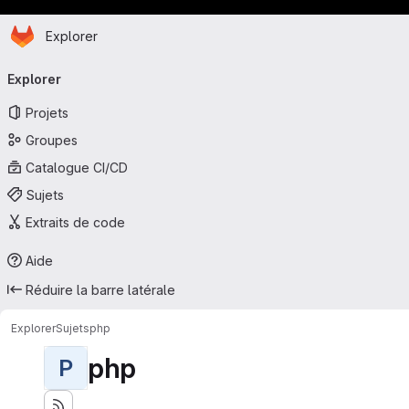
Page d'accueil
Passer au contenu principal
Explorer
Navigation principale
Explorer
Projets
Groupes
Catalogue CI/CD
Sujets
Extraits de code
Aide
Réduire la barre latérale
Explorer
Sujets
php
php
P