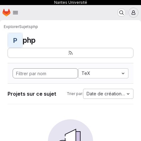
Nantes Université
Page d'accueil
Passer au contenu principal
M
Explorer
Sujets
php
php
P
TeX
Projets sur ce sujet
Date de création la plus 
Trier par: