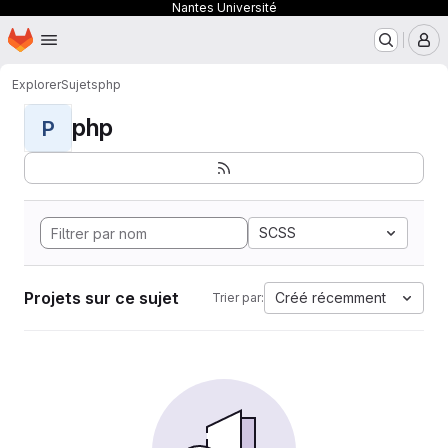
Nantes Université
Page d'accueil
Passer au contenu principal
M
Explorer
Sujets
php
php
P
SCSS
Projets sur ce sujet
Créé récemment
Trier par: