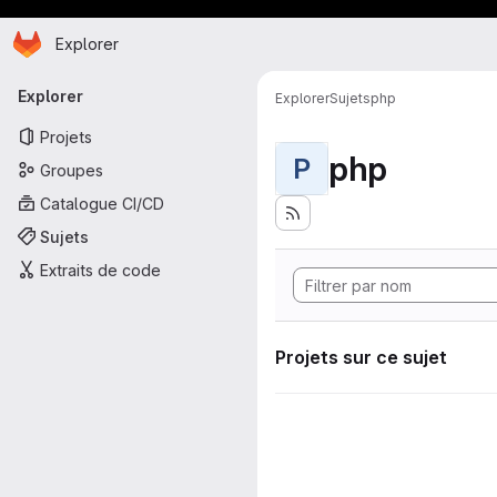
Page d'accueil
Passer au contenu principal
Explorer
Navigation principale
Explorer
Explorer
Sujets
php
Projets
php
P
Groupes
Catalogue CI/CD
Sujets
Extraits de code
Projets sur ce sujet