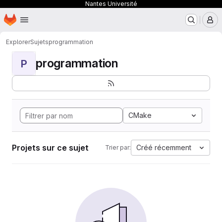
Nantes Université
Page d'accueil
Passer au contenu principal
M
Explorer
Sujets
programmation
programmation
P
CMake
Projets sur ce sujet
Créé récemment
Trier par: