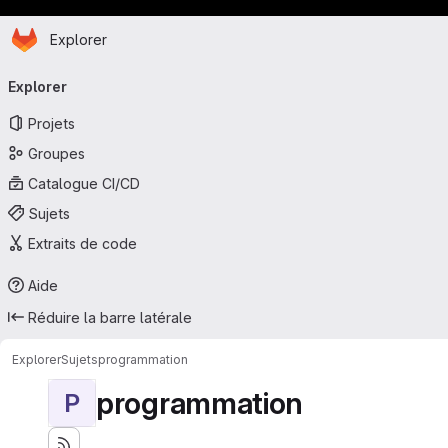
Page d'accueil
Passer au contenu principal
Explorer
Navigation principale
Explorer
Projets
Groupes
Catalogue CI/CD
Sujets
Extraits de code
Aide
Réduire la barre latérale
Explorer
Sujets
programmation
programmation
P