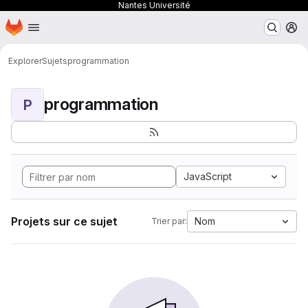
Nantes Université
Page d'accueil
Passer au contenu principal
M
Explorer
Sujets
programmation
programmation
P
JavaScript
Projets sur ce sujet
Nom
Trier par: