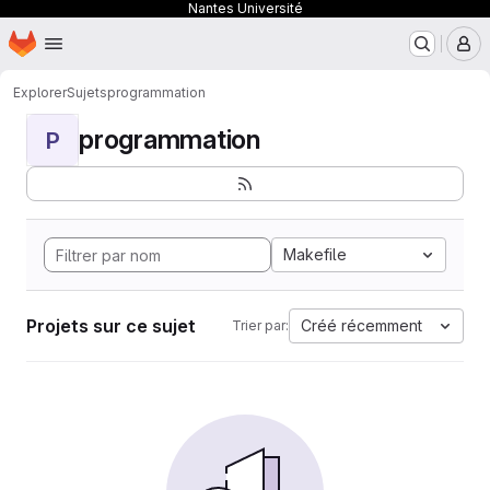
Nantes Université
Page d'accueil
Passer au contenu principal
M
Explorer
Sujets
programmation
programmation
P
Makefile
Projets sur ce sujet
Créé récemment
Trier par: