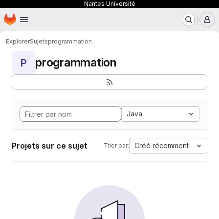
Nantes Université
Page d'accueil
Passer au contenu principal
M
Explorer
Sujets
programmation
programmation
P
Java
Projets sur ce sujet
Créé récemment
Trier par: