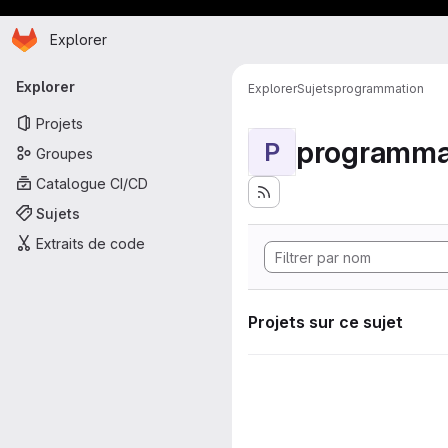
Page d'accueil
Passer au contenu principal
Explorer
Navigation principale
Explorer
Explorer
Sujets
programmation
Projets
programma
P
Groupes
Catalogue CI/CD
Sujets
Extraits de code
Projets sur ce sujet