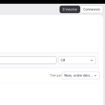
S'inscrire
Connexion
C#
Nom, ordre décroissant
Trier par: