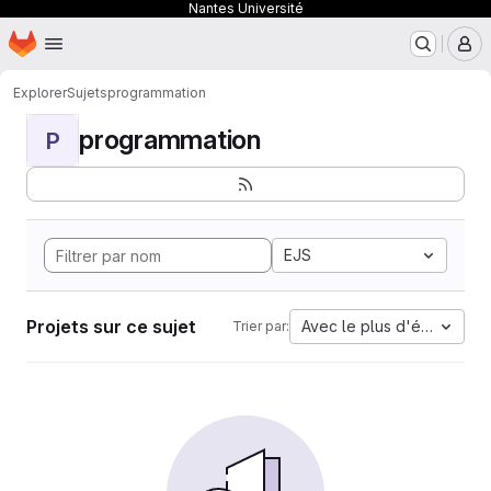
Nantes Université
Page d'accueil
Passer au contenu principal
M
Explorer
Sujets
programmation
programmation
P
EJS
Projets sur ce sujet
Avec le plus d'étoiles
Trier par: