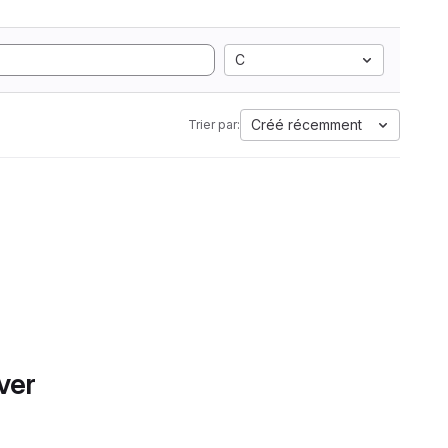
C
Créé récemment
Trier par:
ver