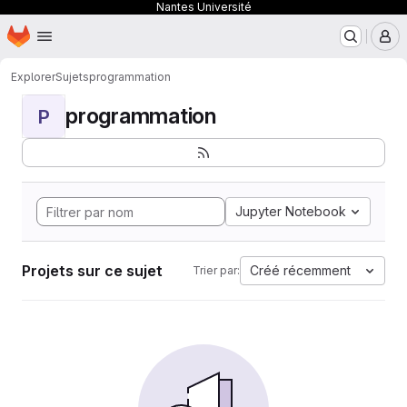
Nantes Université
Page d'accueil
Passer au contenu principal
M
Explorer
Sujets
programmation
programmation
P
Jupyter Notebook
Projets sur ce sujet
Créé récemment
Trier par: