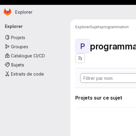
Page d'accueil
Passer au contenu principal
Explorer
Navigation principale
Explorer
Explorer
Sujets
programmation
Projets
programma
P
Groupes
Catalogue CI/CD
Sujets
Extraits de code
Projets sur ce sujet