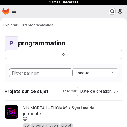
Nantes Université
Page d'accueil
Passer au contenu principal
M
Explorer
Sujets
programmation
programmation
P
Langue
Projets sur ce sujet
Date de création la plus
Trier par:
Afficher le projet Système de particule
Nils MOREAU--THOMAS /
Système de
particule
go
programmation
projet