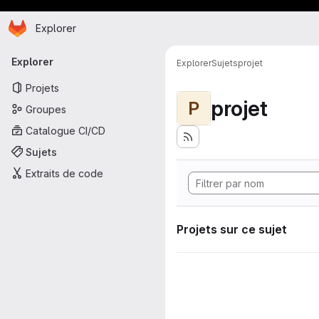
Page d'accueil
Passer au contenu principal
Explorer
Navigation principale
Explorer
Explorer
Sujets
projet
Projets
projet
P
Groupes
Catalogue CI/CD
Sujets
Extraits de code
Projets sur ce sujet