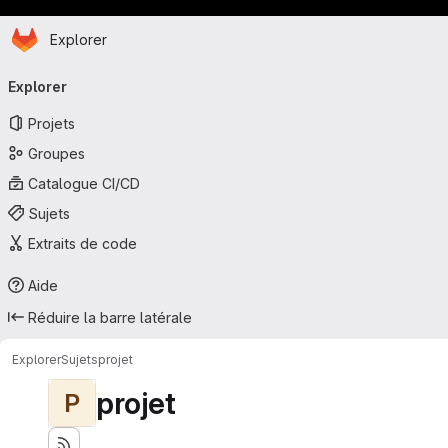
Page d'accueil
Passer au contenu principal
Explorer
Navigation principale
Explorer
Projets
Groupes
Catalogue CI/CD
Sujets
Extraits de code
Aide
Réduire la barre latérale
Explorer
Sujets
projet
projet
P