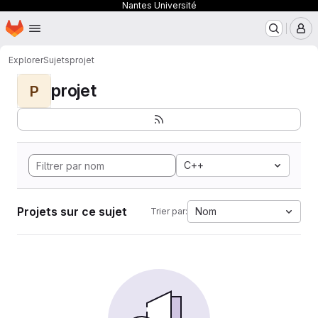
Nantes Université
Page d'accueil
Passer au contenu principal
M
Explorer
Sujets
projet
projet
P
C++
Projets sur ce sujet
Nom
Trier par: