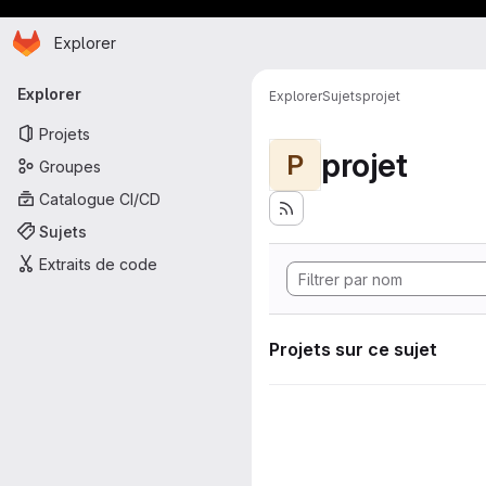
Page d'accueil
Passer au contenu principal
Explorer
Navigation principale
Explorer
Explorer
Sujets
projet
Projets
projet
P
Groupes
Catalogue CI/CD
Sujets
Extraits de code
Projets sur ce sujet