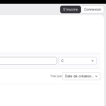
S'inscrire
Connexion
C
Date de création la plus 
Trier par: