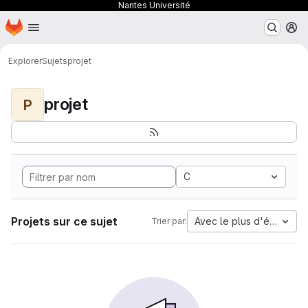
Nantes Université
Page d'accueil
Passer au contenu principal
M
Explorer
Sujets
projet
projet
P
C
Projets sur ce sujet
Avec le plus d'étoiles
Trier par: