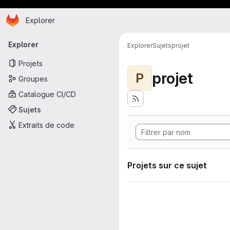
Page d'accueil
Passer au contenu principal
Explorer
Navigation principale
Explorer
Explorer
Sujets
projet
Projets
projet
P
Groupes
Catalogue CI/CD
Sujets
Extraits de code
Projets sur ce sujet