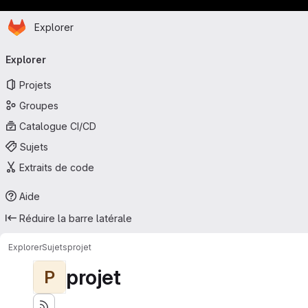
Page d'accueil
Passer au contenu principal
Explorer
Navigation principale
Explorer
Projets
Groupes
Catalogue CI/CD
Sujets
Extraits de code
Aide
Réduire la barre latérale
Explorer
Sujets
projet
projet
P