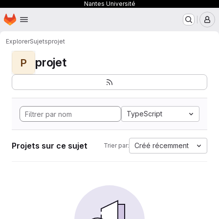
Nantes Université
Page d'accueil
Passer au contenu principal
M
Explorer
Sujets
projet
projet
P
TypeScript
Projets sur ce sujet
Créé récemment
Trier par: