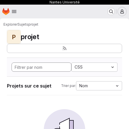
Nantes Université
Page d'accueil
Passer au contenu principal
M
Explorer
Sujets
projet
projet
P
CSS
Projets sur ce sujet
Nom
Trier par: