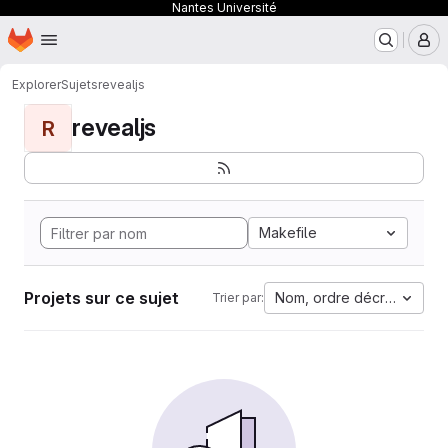
Nantes Université
Page d'accueil
Passer au contenu principal
M
Explorer
Sujets
revealjs
revealjs
R
Makefile
Projets sur ce sujet
Nom, ordre décroissant
Trier par: