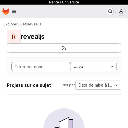
Nantes Université
Page d'accueil
Passer au contenu principal
M
Explorer
Sujets
revealjs
revealjs
R
Java
Projets sur ce sujet
Date de mise à jour
Trier par: