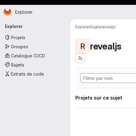
Page d'accueil
Passer au contenu principal
Explorer
Navigation principale
Explorer
Explorer
Sujets
revealjs
Projets
revealjs
R
Groupes
Catalogue CI/CD
Sujets
Extraits de code
Projets sur ce sujet