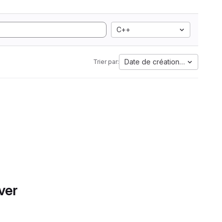
C++
Date de création la plus anci
Trier par:
ver