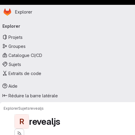
Page d'accueil
Passer au contenu principal
Explorer
Navigation principale
Explorer
Projets
Groupes
Catalogue CI/CD
Sujets
Extraits de code
Aide
Réduire la barre latérale
Explorer
Sujets
revealjs
revealjs
R