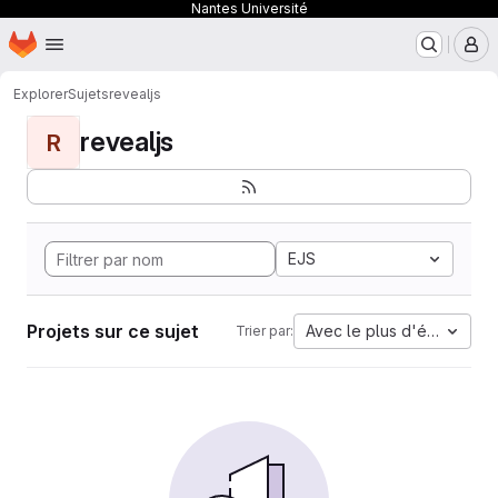
Nantes Université
Page d'accueil
Passer au contenu principal
M
Explorer
Sujets
revealjs
revealjs
R
EJS
Projets sur ce sujet
Avec le plus d'étoiles
Trier par: