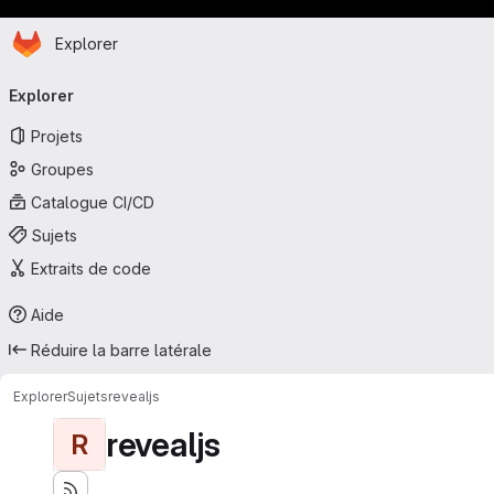
Page d'accueil
Passer au contenu principal
Explorer
Navigation principale
Explorer
Projets
Groupes
Catalogue CI/CD
Sujets
Extraits de code
Aide
Réduire la barre latérale
Explorer
Sujets
revealjs
revealjs
R