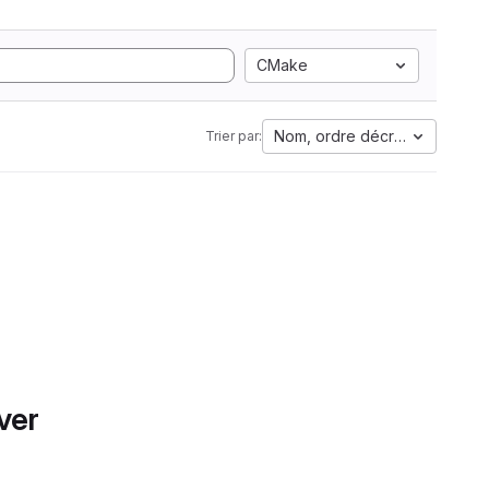
CMake
Nom, ordre décroissant
Trier par:
ver