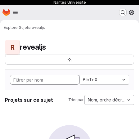
Nantes Université
Page d'accueil
Passer au contenu principal
M
Explorer
Sujets
revealjs
revealjs
R
BibTeX
Projets sur ce sujet
Nom, ordre décroissant
Trier par: