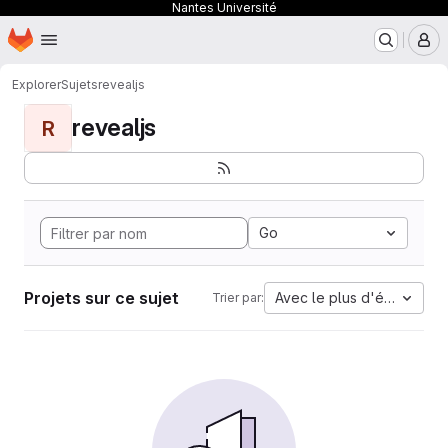
Nantes Université
Page d'accueil
Passer au contenu principal
M
Explorer
Sujets
revealjs
revealjs
R
Go
Projets sur ce sujet
Avec le plus d'étoiles
Trier par: