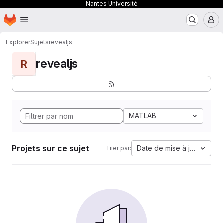
Nantes Université
Page d'accueil
Passer au contenu principal
M
Explorer
Sujets
revealjs
revealjs
R
MATLAB
Projets sur ce sujet
Date de mise à jour
Trier par: