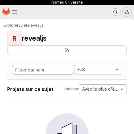
Nantes Université
Page d'accueil
Passer au contenu principal
M
Explorer
Sujets
revealjs
revealjs
R
EJS
Projets sur ce sujet
Avec le plus d'étoiles
Trier par: