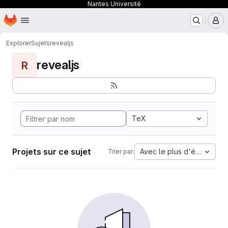
Nantes Université
Page d'accueil
Passer au contenu principal
M
Explorer
Sujets
revealjs
revealjs
R
TeX
Projets sur ce sujet
Avec le plus d'étoiles
Trier par: