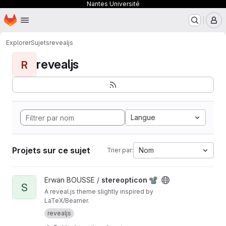
Nantes Université
Page d'accueil
Passer au contenu principal
M
Explorer
Sujets
revealjs
revealjs
R
Langue
Projets sur ce sujet
Nom
Trier par:
Afficher le projet stereopticon 📽
Erwan BOUSSE /
stereopticon 📽
S
A reveal.js theme slightly inspired by
LaTeX/Beamer.
revealjs