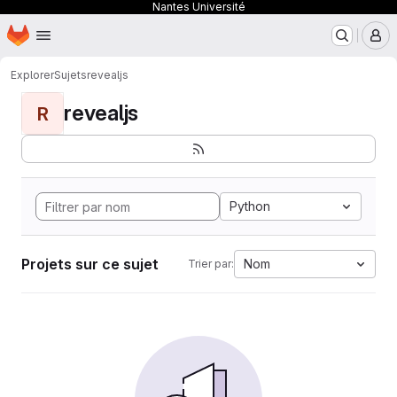
Nantes Université
Page d'accueil
Passer au contenu principal
M
Explorer
Sujets
revealjs
revealjs
R
Python
Projets sur ce sujet
Nom
Trier par: