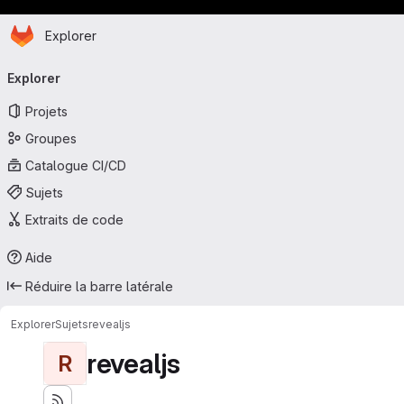
Page d'accueil
Passer au contenu principal
Explorer
Navigation principale
Explorer
Projets
Groupes
Catalogue CI/CD
Sujets
Extraits de code
Aide
Réduire la barre latérale
Explorer
Sujets
revealjs
revealjs
R