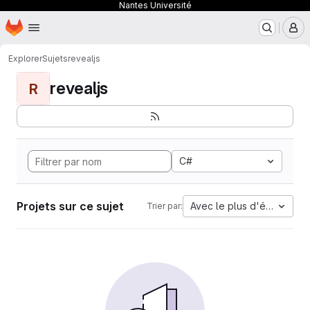
Nantes Université
Page d'accueil
Passer au contenu principal
M
Explorer
Sujets
revealjs
revealjs
R
C#
Projets sur ce sujet
Avec le plus d'étoiles
Trier par: