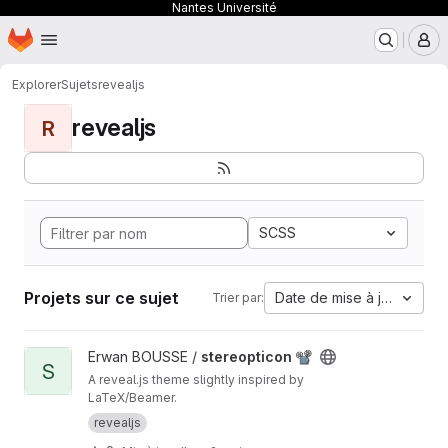
Nantes Université
Page d'accueil
Passer au contenu principal
M
Explorer
Sujets
revealjs
revealjs
R
SCSS
Projets sur ce sujet
Date de mise à jour
Trier par:
Afficher le projet stereopticon 📽
Erwan BOUSSE /
stereopticon 📽
S
A reveal.js theme slightly inspired by
LaTeX/Beamer.
revealjs