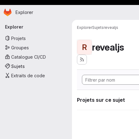
Page d'accueil
Passer au contenu principal
Explorer
Navigation principale
Explorer
Explorer
Sujets
revealjs
Projets
revealjs
R
Groupes
Catalogue CI/CD
Sujets
Extraits de code
Projets sur ce sujet