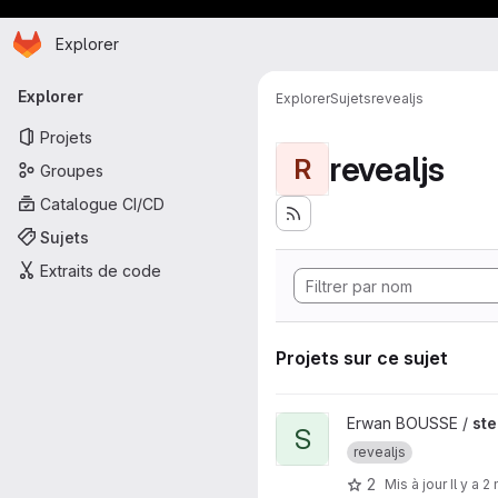
Page d'accueil
Passer au contenu principal
Explorer
Navigation principale
Explorer
Explorer
Sujets
revealjs
Projets
revealjs
R
Groupes
Catalogue CI/CD
Sujets
Extraits de code
Projets sur ce sujet
Afficher le projet stereopticon
Erwan BOUSSE /
ste
S
revealjs
2
Mis à jour
Il y a 2