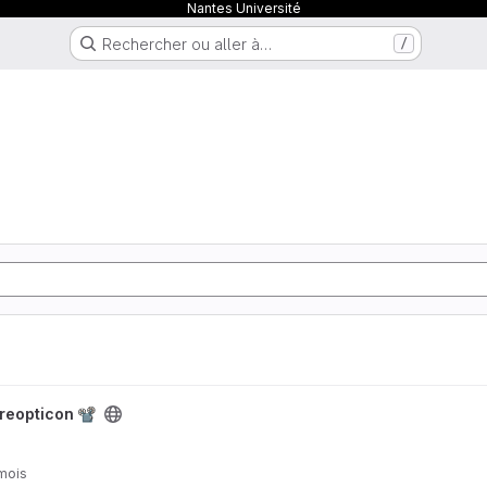
Nantes Université
Rechercher ou aller à…
/
 📽
reopticon 📽
 mois