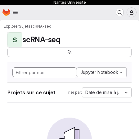
Nantes Université
Page d'accueil
Passer au contenu principal
M
Explorer
Sujets
scRNA-seq
scRNA-seq
S
Jupyter Notebook
Projets sur ce sujet
Date de mise à jour
Trier par: